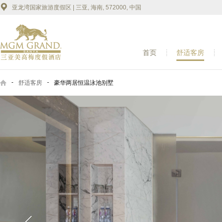
亚龙湾国家旅游度假区 | 三亚, 海南, 572000, 中国
首页
舒适客房
-
-
舒适客房
豪华两居恒温泳池别墅